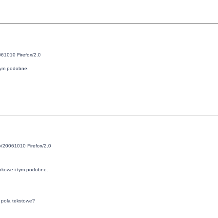
061010 Firefox/2.0
 tym podobne.
o/20061010 Firefox/2.0
ankowe i tym podobne.
e pola tekstowe?