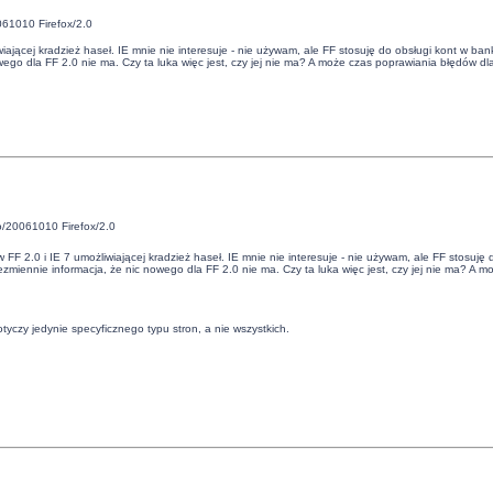
061010 Firefox/2.0
iającej kradzież haseł. IE mnie nie interesuje - nie używam, ale FF stosuję do obsługi kont w ban
ego dla FF 2.0 nie ma. Czy ta luka więc jest, czy jej nie ma? A może czas poprawiania błędów dla
o/20061010 Firefox/2.0
w FF 2.0 i IE 7 umożliwiającej kradzież haseł. IE mnie nie interesuje - nie używam, ale FF stosuj
iezmiennie informacja, że nic nowego dla FF 2.0 nie ma. Czy ta luka więc jest, czy jej nie ma? A 
czy jedynie specyficznego typu stron, a nie wszystkich.