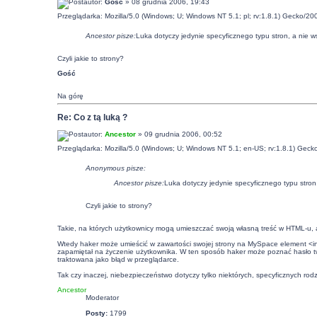
autor:
Gość
» 08 grudnia 2006, 19:43
Przeglądarka: Mozilla/5.0 (Windows; U; Windows NT 5.1; pl; rv:1.8.1) Gecko/20
Ancestor pisze:
Luka dotyczy jedynie specyficznego typu stron, a nie ws
Czyli jakie to strony?
Gość
Na górę
Re: Co z tą luką ?
autor:
Ancestor
» 09 grudnia 2006, 00:52
Przeglądarka: Mozilla/5.0 (Windows; U; Windows NT 5.1; en-US; rv:1.8.1) Geck
Anonymous pisze:
Ancestor pisze:
Luka dotyczy jedynie specyficznego typu stron,
Czyli jakie to strony?
Takie, na których użytkownicy mogą umieszczać swoją własną treść w HTML-u, a 
Wtedy haker może umieścić w zawartości swojej strony na MySpace element <in
zapamiętał na życzenie użytkownika. W ten sposób haker może poznać hasło t
traktowana jako błąd w przeglądarce.
Tak czy inaczej, niebezpieczeństwo dotyczy tylko niektórych, specyficznych rod
Ancestor
Moderator
Posty:
1799