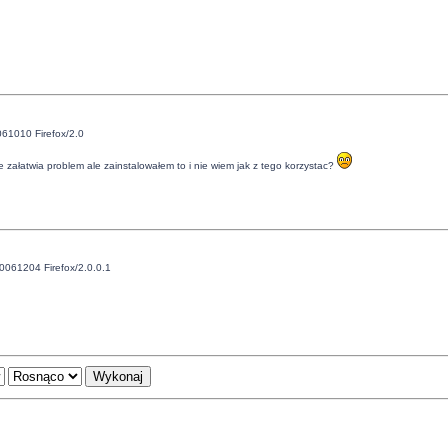
061010 Firefox/2.0
 załatwia problem ale zainstalowałem to i nie wiem jak z tego korzystac?
20061204 Firefox/2.0.0.1