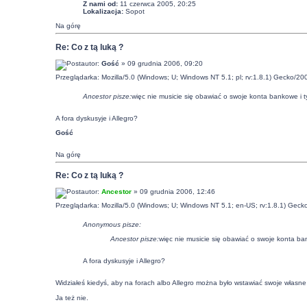
Z nami od:
11 czerwca 2005, 20:25
Lokalizacja:
Sopot
Na górę
Re: Co z tą luką ?
autor:
Gość
» 09 grudnia 2006, 09:20
Przeglądarka: Mozilla/5.0 (Windows; U; Windows NT 5.1; pl; rv:1.8.1) Gecko/20
Ancestor pisze:
więc nie musicie się obawiać o swoje konta bankowe i
A fora dyskusyje i Allegro?
Gość
Na górę
Re: Co z tą luką ?
autor:
Ancestor
» 09 grudnia 2006, 12:46
Przeglądarka: Mozilla/5.0 (Windows; U; Windows NT 5.1; en-US; rv:1.8.1) Geck
Anonymous pisze:
Ancestor pisze:
więc nie musicie się obawiać o swoje konta b
A fora dyskusyje i Allegro?
Widziałeś kiedyś, aby na forach albo Allegro można było wstawiać swoje własn
Ja też nie.