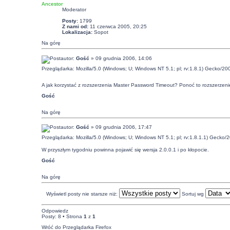
Ancestor
Moderator
Posty:
1799
Z nami od:
11 czerwca 2005, 20:25
Lokalizacja:
Sopot
Na górę
autor:
Gość
» 09 grudnia 2006, 14:06
Przeglądarka: Mozilla/5.0 (Windows; U; Windows NT 5.1; pl; rv:1.8.1) Gecko/20
A jak korzystać z rozszerzenia Master Password Timeout? Ponoć to rozszerzenie
Gość
Na górę
autor:
Gość
» 09 grudnia 2006, 17:47
Przeglądarka: Mozilla/5.0 (Windows; U; Windows NT 5.1; pl; rv:1.8.1.1) Gecko/
W przyszłym tygodniu powinna pojawić się wersja 2.0.0.1 i po kłopocie.
Gość
Na górę
Wyświetl posty nie starsze niż:
Sortuj wg
Odpowiedz
Posty: 8 • Strona
1
z
1
Wróć do Przeglądarka Firefox