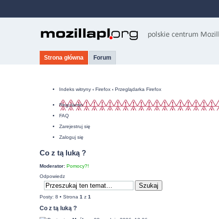
Strona główna
Forum
Indeks witryny
‹
Firefox
‹
Przeglądarka Firefox
Regulamin
FAQ
Zarejestruj się
Zaloguj się
Co z tą luką ?
Moderator:
Pomocy?!
Odpowiedz
Posty: 8 • Strona
1
z
1
Co z tą luką ?