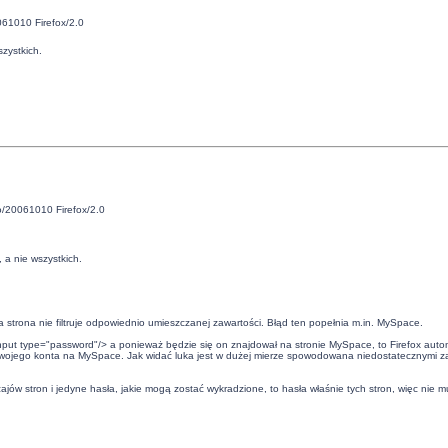
061010 Firefox/2.0
zystkich.
o/20061010 Firefox/2.0
 a nie wszystkich.
strona nie filtruje odpowiednio umieszczanej zawartości. Błąd ten popełnia m.in. MySpace.
put type="password"/> a ponieważ będzie się on znajdował na stronie MySpace, to Firefox autom
wojego konta na MySpace. Jak widać luka jest w dużej mierze spowodowana niedostatecznymi zab
zajów stron i jedyne hasła, jakie mogą zostać wykradzione, to hasła właśnie tych stron, więc nie