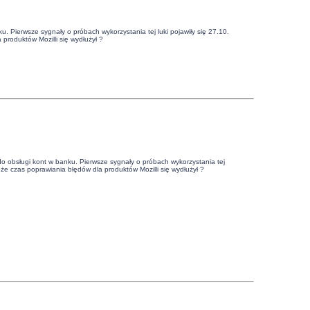
ku. Pierwsze sygnały o próbach wykorzystania tej luki pojawiły się 27.10.
 produktów Mozilli się wydłużył ?
ę do obsługi kont w banku. Pierwsze sygnały o próbach wykorzystania tej
może czas poprawiania błędów dla produktów Mozilli się wydłużył ?