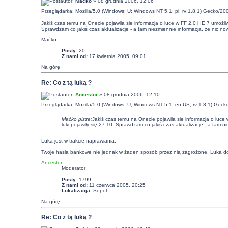
autor:
Maćko
» 08 grudnia 2006, 12:06
Przeglądarka: Mozilla/5.0 (Windows; U; Windows NT 5.1; pl; rv:1.8.1) Gecko/20
Jakiś czas temu na Onecie pojawiła sie informacja o luce w FF 2.0 i IE 7 umożliw
Sprawdzam co jakiś czas aktualizacje - a tam niezmiennie informacja, że nic now
Maćko
Posty:
20
Z nami od:
17 kwietnia 2005, 09:01
Na górę
Re: Co z tą luką ?
autor:
Ancestor
» 08 grudnia 2006, 12:10
Przeglądarka: Mozilla/5.0 (Windows; U; Windows NT 5.1; en-US; rv:1.8.1) Geck
Maćko pisze:
Jakiś czas temu na Onecie pojawiła sie informacja o luce 
luki pojawiły się 27.10. Sprawdzam co jakiś czas aktualizacje - a tam n
Luka jest w trakcie naprawiania.
Twoje hasła bankowe nie jednak w żaden sposób przez nią zagrożone. Luka doty
Ancestor
Moderator
Posty:
1799
Z nami od:
11 czerwca 2005, 20:25
Lokalizacja:
Sopot
Na górę
Re: Co z tą luką ?