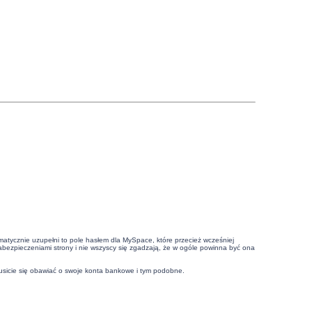
atycznie uzupełni to pole hasłem dla MySpace, które przecież wcześniej
ezpieczeniami strony i nie wszyscy się zgadzają, że w ogóle powinna być ona
 musicie się obawiać o swoje konta bankowe i tym podobne.